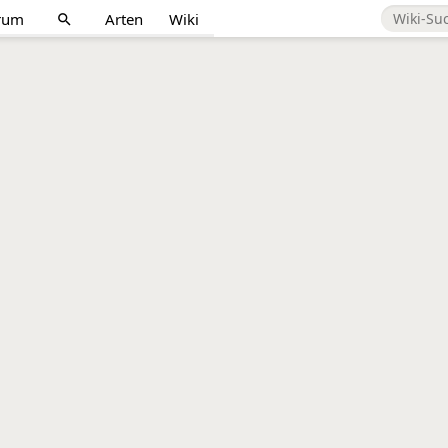
rum
Arten
Wiki
search