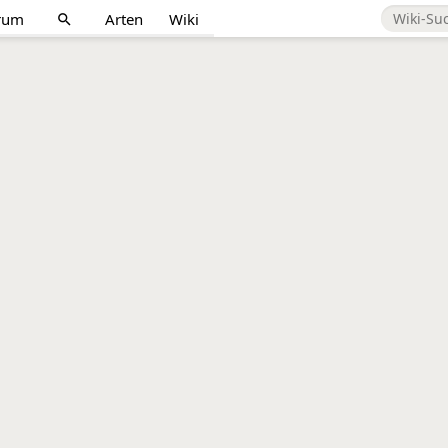
rum
Arten
Wiki
search