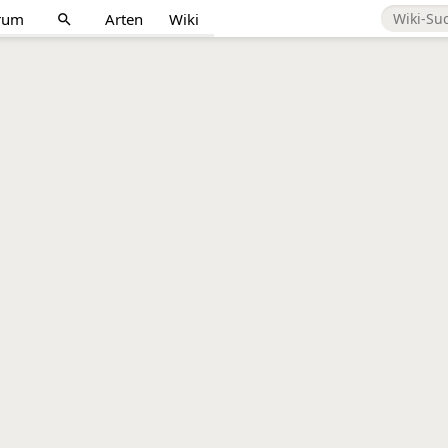
rum
Arten
Wiki
search