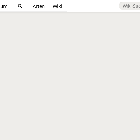
rum
Arten
Wiki
search