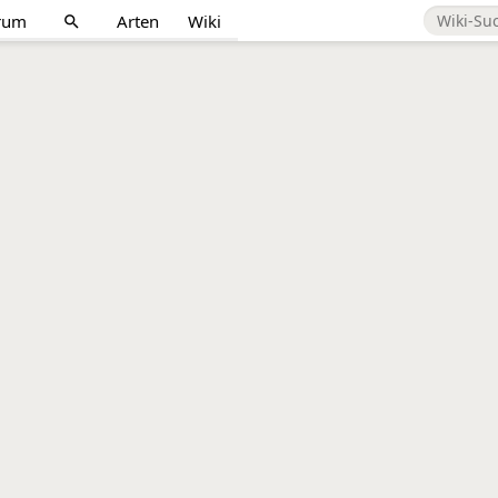
rum
Arten
Wiki
search