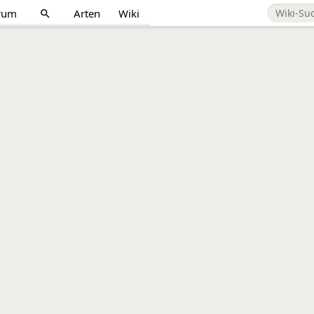
rum
Arten
Wiki
search