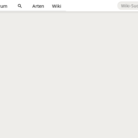
rum
Arten
Wiki
search