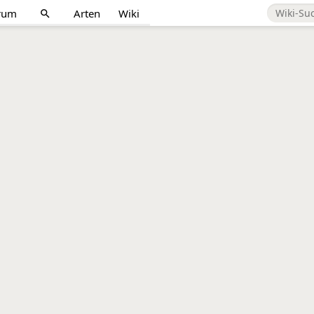
rum
Arten
Wiki
search