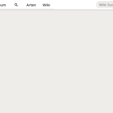
rum
Arten
Wiki
search