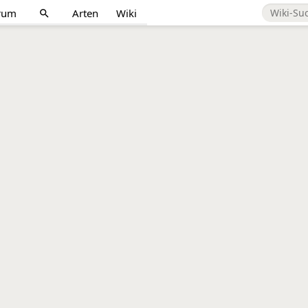
rum
Arten
Wiki
search