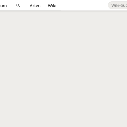
rum
Arten
Wiki
search