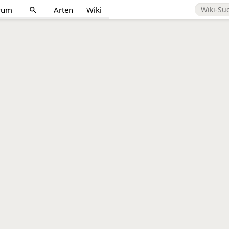
rum
Arten
Wiki
search