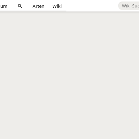
rum
Arten
Wiki
search