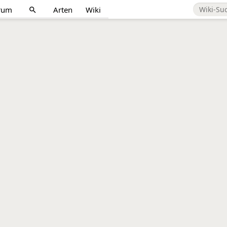
rum
Arten
Wiki
search