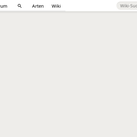
rum
Arten
Wiki
search