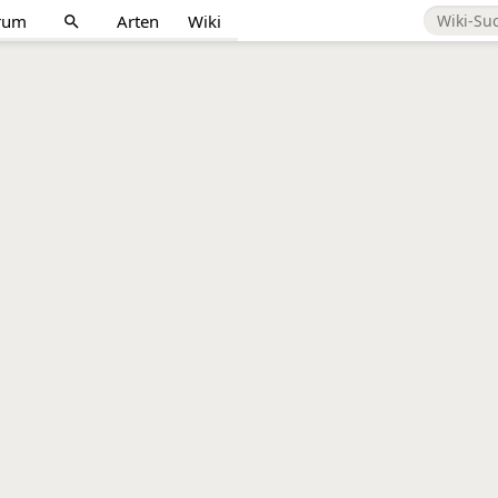
rum
Arten
Wiki
search