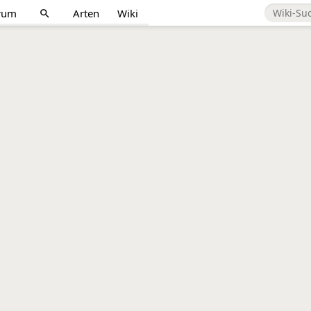
rum
Arten
Wiki
search