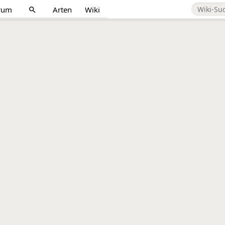
rum
Arten
Wiki
search