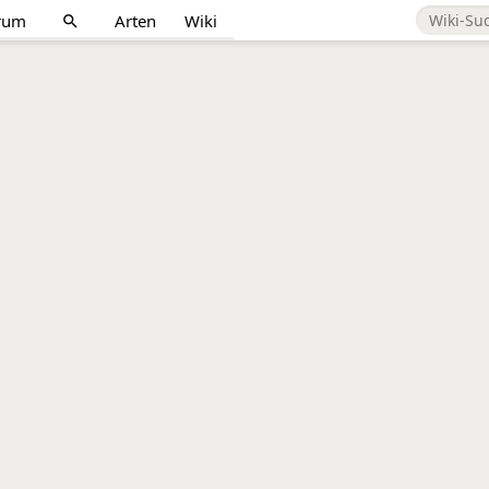
rum
Arten
Wiki
search