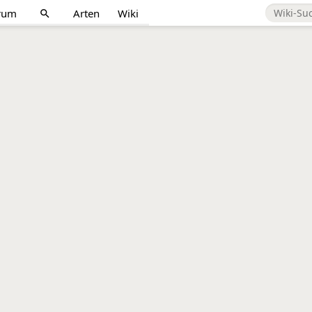
rum
Arten
Wiki
search