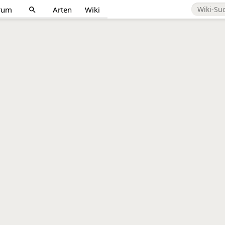
rum
Arten
Wiki
search