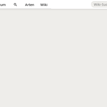
rum
Arten
Wiki
search