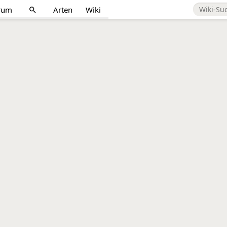
rum
Arten
Wiki
search