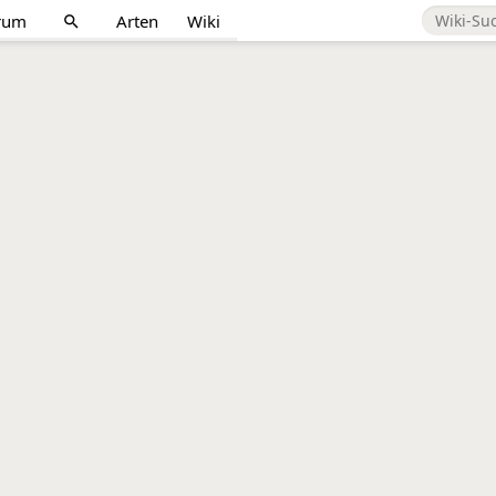
rum
Arten
Wiki
search