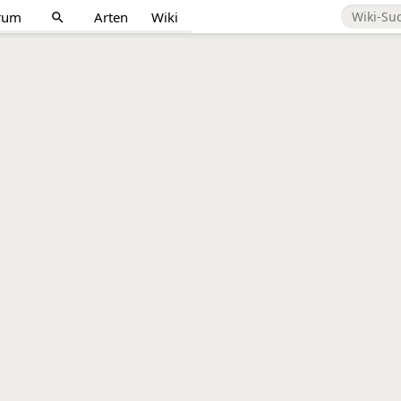
rum
Arten
Wiki
search