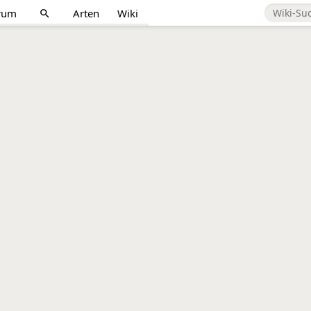
rum
Arten
Wiki
search