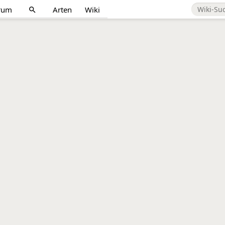
rum
Arten
Wiki
search