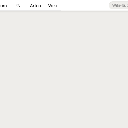
rum
Arten
Wiki
search