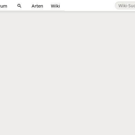
rum
Arten
Wiki
search