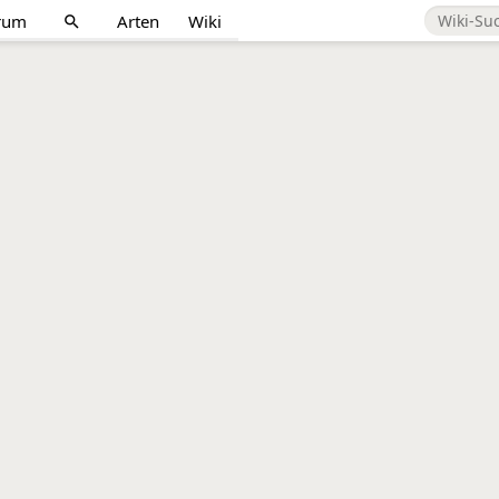
rum
Arten
Wiki
search