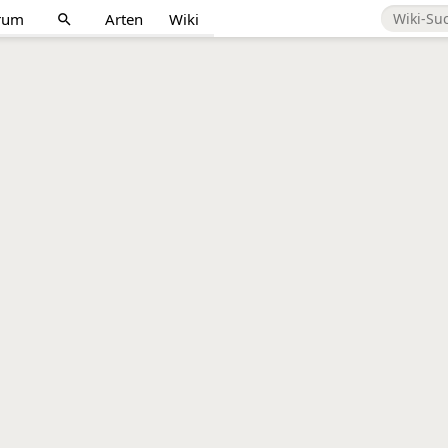
rum
Arten
Wiki
search