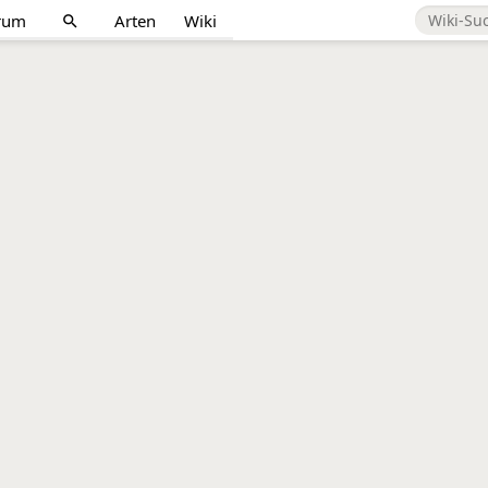
rum
Arten
Wiki
search