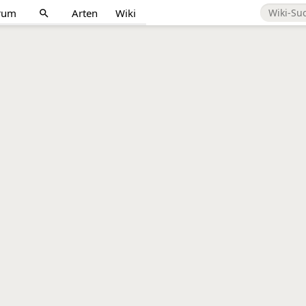
rum
Arten
Wiki
search