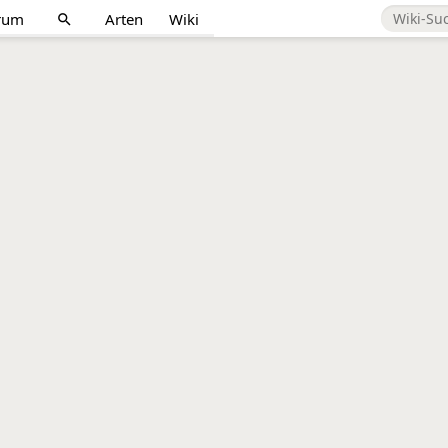
rum
Arten
Wiki
search