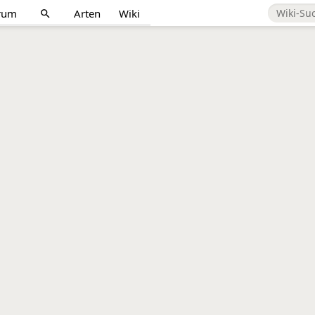
rum
Arten
Wiki
search