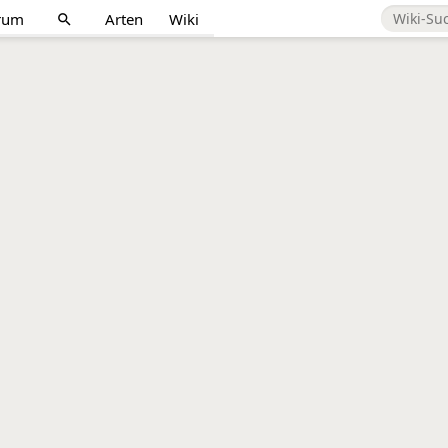
rum
Arten
Wiki
search