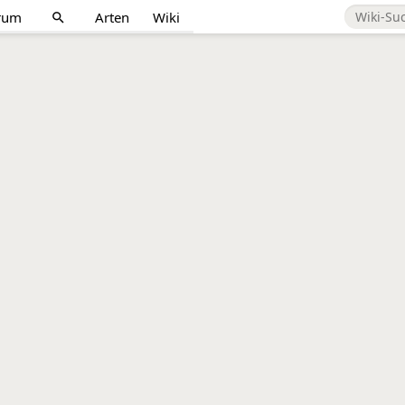
rum
Arten
Wiki
search