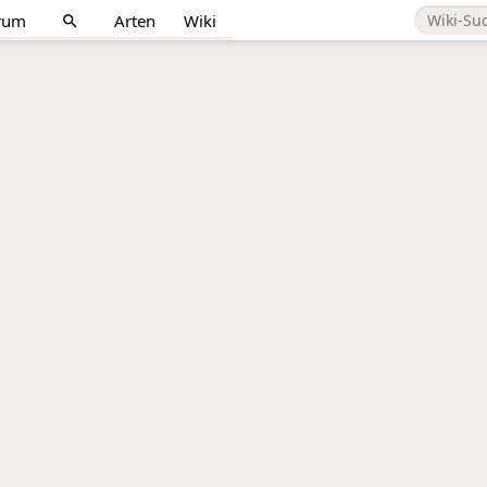
rum
Arten
Wiki
search