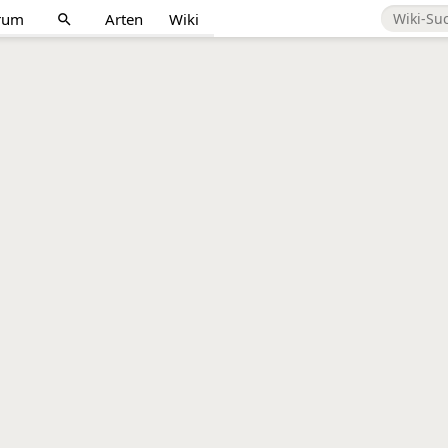
rum
Arten
Wiki
search