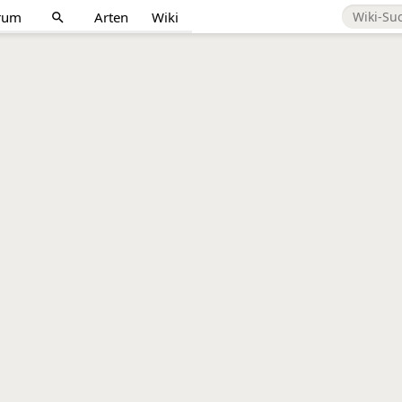
rum
Arten
Wiki
search