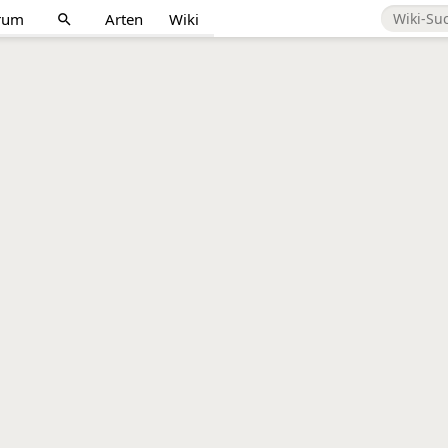
rum
Arten
Wiki
search