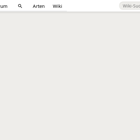
rum
Arten
Wiki
search