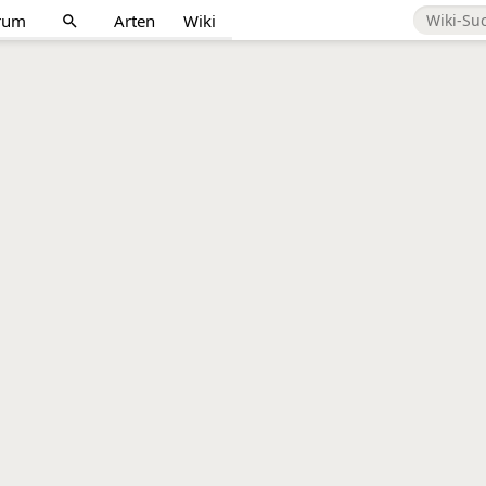
rum
Arten
Wiki
search