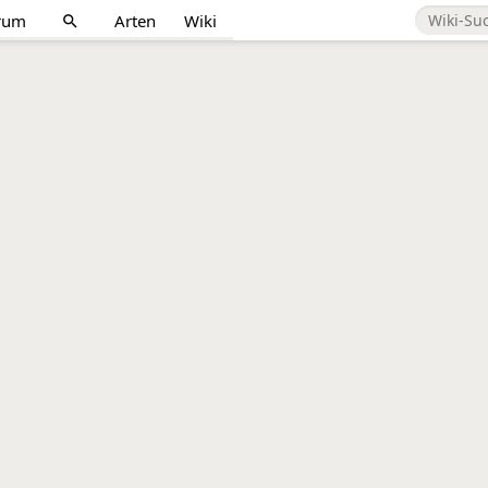
rum
Arten
Wiki
search