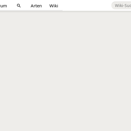
rum
Arten
Wiki
search