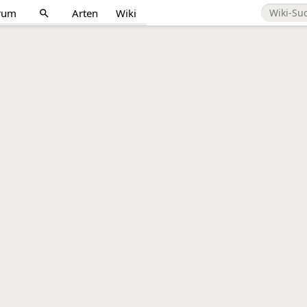
rum
Arten
Wiki
search