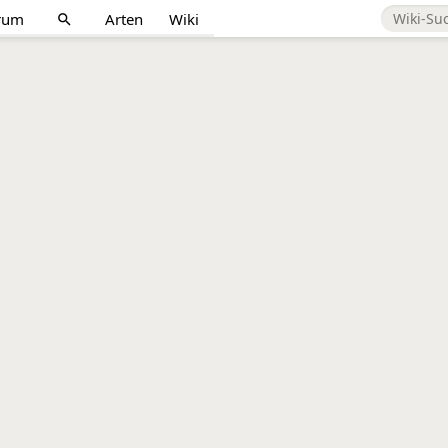
rum
Arten
Wiki
search