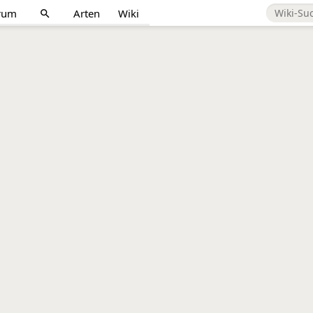
rum
Arten
Wiki
search