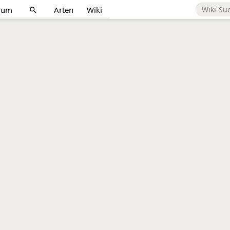
rum
Arten
Wiki
search