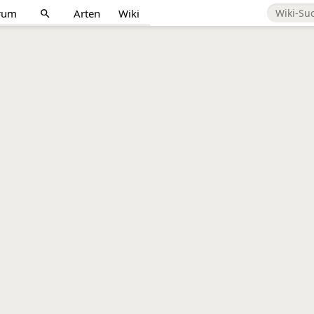
rum
Arten
Wiki
search